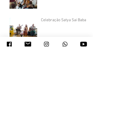
Celebração Satya Sai Baba
Comemoração - Aura Quanta
Terceiro Simpósio
Internacional de Inovação no
Ensino na Saúde e
Enfermagem - UFF
Arquivo
maio de 2022
(1)
1 post
março de 2020
(2)
2 posts