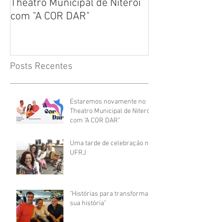
Theatro Municipal de Niterói
sua história"
com "A COR DAR"
Posts Recentes
Estaremos novamente no
Theatro Municipal de Niterói
com "A COR DAR"
Uma tarde de celebração na
UFRJ
"Histórias para transformar
sua história"