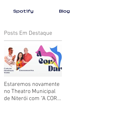
Spotify
Blog
Posts Em Destaque
Estaremos novamente
"Histórias para
no Theatro Municipal
transformar sua
de Niterói com "A COR
história"
DAR"