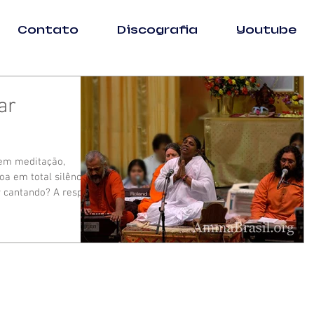
Contato
Discografia
Youtube
ar
em meditação,
 em total silêncio.
r cantando? A resp