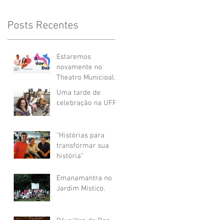
Posts Recentes
Estaremos
novamente no
Theatro Municipal
de Niterói com "A
Uma tarde de
COR DAR"
celebração na UFRJ
"Histórias para
transformar sua
história"
Emanamantra no
Jardim Místico.