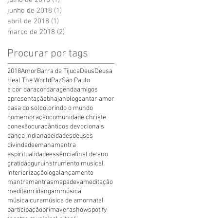
junho de 2018
(1)
1 post
abril de 2018
(1)
1 post
março de 2018
(2)
2 posts
Procurar por tags
2018
Amor
Barra da Tijuca
Deus
Deusa
Heal The World
Paz
São Paulo
a cor dar
acordar
agenda
amigos
apresentação
bhajan
blog
cantar amor
casa do sol
colorindo o mundo
comemoração
comunidade christe
conexão
cura
cânticos devocionais
dança indiana
deidades
deuses
divindade
emanamantra
espiritualidade
essência
final de ano
gratidão
guru
instrumento musical
interiorização
ioga
lançamento
mantra
mantras
mapadeva
meditação
medite
mridangam
música
música cura
música de amor
natal
participação
primavera
show
spotify