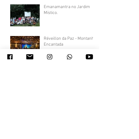
"Histórias para transformar
sua história"
Emanamantra no Jardim
Místico.
Réveillon da Paz - Montanha
Encantada
Retiro Yoga do Buda Yoga do
Cristo