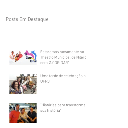
criamos a imagem de uma pessoa em total
silêncio. Mas será que é possível meditar
cantando? A resp
Posts Em Destaque
Estaremos novamente no
Theatro Municipal de Niterói
com "A COR DAR"
Uma tarde de celebração na
UFRJ