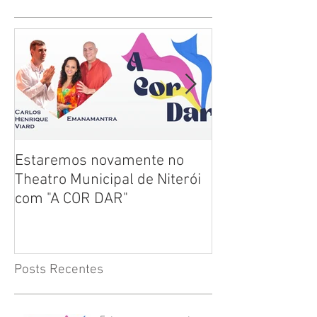
Estaremos novamente no
"Histórias para
Theatro Municipal de Niterói
sua história"
com "A COR DAR"
Posts Recentes