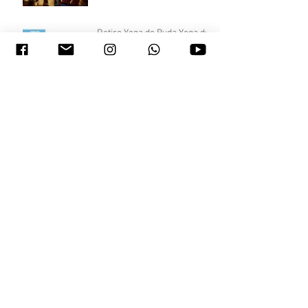
Retiro Yoga do Buda Yoga do
Cristo
Fundação Cultural Avatar
Celebração Satya Sai Baba
Comemoração - Aura Quanta