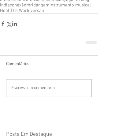
Índia
conexão
mridangam
instrumento musical
Heal The World
versão
Comentários
Escreva um comentário
Posts Em Destaque