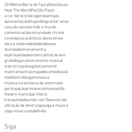
2018
Amor
Barra da Tijuca
Deus
Deusa
Heal The World
Paz
São Paulo
a cor dar
acordar
agenda
amigos
apresentação
bhajan
blog
cantar amor
casa do sol
colorindo o mundo
comemoração
comunidade christe
conexão
cura
cânticos devocionais
dança indiana
deidades
deuses
divindade
emanamantra
espiritualidade
essência
final de ano
gratidão
guru
instrumento musical
interiorização
ioga
lançamento
mantra
mantras
mapadeva
meditação
medite
mridangam
música
música cura
música de amor
natal
participação
primavera
show
spotify
theatro municipal niterói
tranquilidade
união com Deus
versão
vibração de Amor
yoga
yoga e música
yoga music
youtube
Índia
Siga