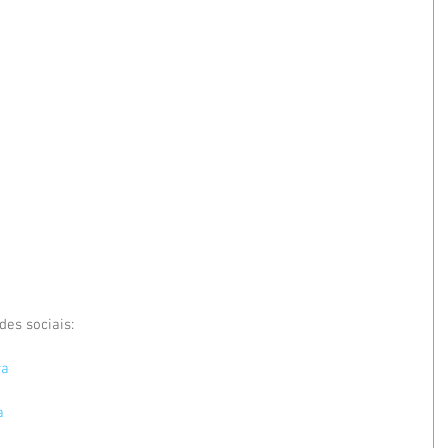
es sociais:
ra
a
a