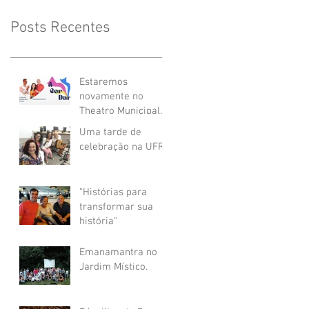
Posts Recentes
Estaremos
novamente no
Theatro Municipal
de Niterói com "A
Uma tarde de
COR DAR"
celebração na UFRJ
"Histórias para
transformar sua
história"
Emanamantra no
Jardim Místico.