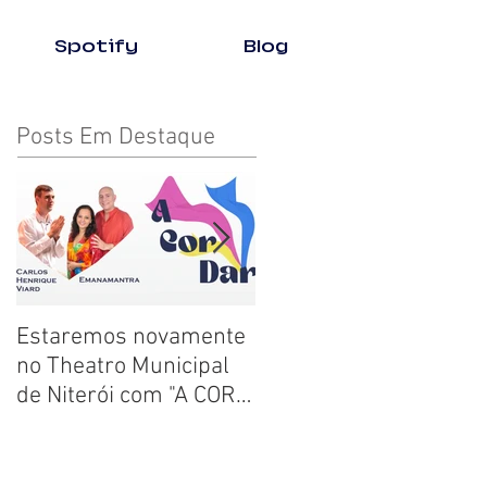
Spotify
Blog
Posts Em Destaque
Estaremos novamente
"Histórias para
no Theatro Municipal
transformar sua
de Niterói com "A COR
história"
DAR"