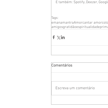
E também: Spotify, Deezer, Google
Tags:
emanamantra
Amor
cantar amor
col
amigos
gratidão
espiritualidade
prim
Comentários
Escreva um comentário